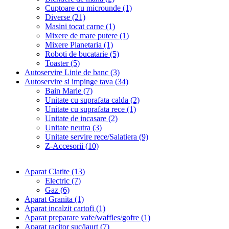
Cuptoare cu microunde (1)
Diverse (21)
Masini tocat carne (1)
Mixere de mare putere (1)
Mixere Planetaria (1)
Roboti de bucatarie (5)
Toaster (5)
Autoservire Linie de banc (3)
Autoservire si impinge tava (34)
Bain Marie (7)
Unitate cu suprafata calda (2)
Unitate cu suprafata rece (1)
Unitate de incasare (2)
Unitate neutra (3)
Unitate servire rece/Salatiera (9)
Z-Accesorii (10)
Aparat Clatite (13)
Electric (7)
Gaz (6)
Aparat Granita (1)
Aparat incalzit cartofi (1)
Aparat preparare vafe/waffles/gofre (1)
Aparat racitor suc/iaurt (7)