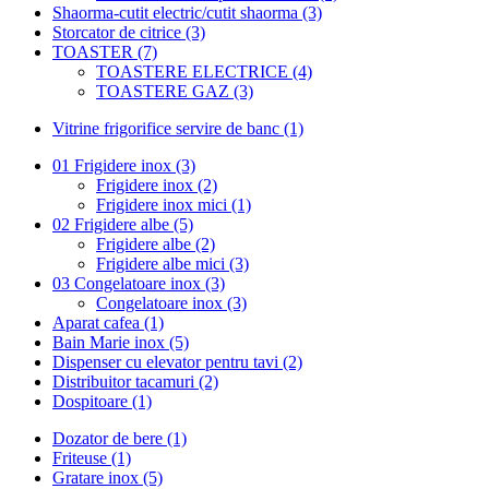
Shaorma-cutit electric/cutit shaorma (3)
Storcator de citrice (3)
TOASTER (7)
TOASTERE ELECTRICE (4)
TOASTERE GAZ (3)
Vitrine frigorifice servire de banc (1)
01 Frigidere inox (3)
Frigidere inox (2)
Frigidere inox mici (1)
02 Frigidere albe (5)
Frigidere albe (2)
Frigidere albe mici (3)
03 Congelatoare inox (3)
Congelatoare inox (3)
Aparat cafea (1)
Bain Marie inox (5)
Dispenser cu elevator pentru tavi (2)
Distribuitor tacamuri (2)
Dospitoare (1)
Dozator de bere (1)
Friteuse (1)
Gratare inox (5)