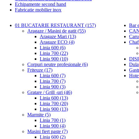
Echipamente second hand
Fabricatie mobilier inox
01 BUCATARIE RESTAURANT (157)
Bar 
Aragaze / Masini de gatit (55)
CAN
Aragaze Mari (13)
Caru
Aragaze ECO (4)
Chaf
Linia 600 (6)
Linia 700 (22)
Linia 900 (10)
DIS
Corpuri neutre profesionale (6)
Dula
Friteuze (17)
Gastr
Linia 600 (7)
Hote
Linia 700 (7)
Linia 900 (3)
Gratare / Grill -uri (46)
Linia 600 (13)
Linia 700 (20)
Linia 900 (13)
Marmite (5)
Linia 700 (1)
Linia 900 (4)
Masini fiert paste (7)
Linia 600 (2)