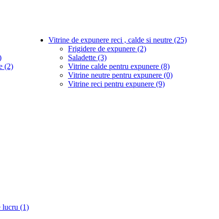
Vitrine de expunere reci , calde si neutre (25)
Frigidere de expunere (2)
)
Saladette (3)
e (2)
Vitrine calde pentru expunere (8)
Vitrine neutre pentru expunere (0)
Vitrine reci pentru expunere (9)
 lucru (1)