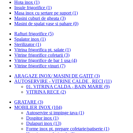
Hota inox (1)
Insule frigorifice (1)
Masa inox cu sertare pe suport (1)
Masini cuburi de gheata (3)
Masini de spalat vase si pahare (0)
Rafturi frigorifice (5)
Spalator inox (1)
Sterilizator (1)
Vitrina frigorifica pt. salate (1)
Vitrine frigorifice cofetarii (3)
Vitrine frigorifice de bar 1 usa (4)
Vitrine frigorifice vinuri (7)
ARAGAZE INOX/ MASINI DE GATIT (3)
AUTOSERVIRE - VITRINE CALDE , RECI (11)
01. VITRINA CALDA - BAIN MARIE (9)
VITRINA RECE (2)
GRATARE (3)
MOBILIER INOX (104)
Autoservire si impinge tava (1)
Dospitor inox (1)
Dulapuri inox (13)
Forme inox pt. prepare cofetarie/patiserie (1)