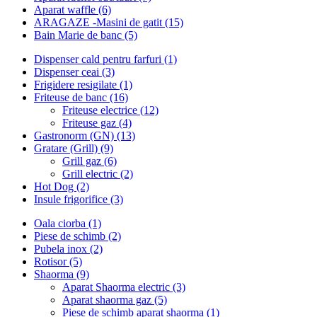
Aparat waffle (6)
ARAGAZE -Masini de gatit (15)
Bain Marie de banc (5)
Dispenser cald pentru farfuri (1)
Dispenser ceai (3)
Frigidere resigilate (1)
Friteuse de banc (16)
Friteuse electrice (12)
Friteuse gaz (4)
Gastronorm (GN) (13)
Gratare (Grill) (9)
Grill gaz (6)
Grill electric (2)
Hot Dog (2)
Insule frigorifice (3)
Oala ciorba (1)
Piese de schimb (2)
Pubela inox (2)
Rotisor (5)
Shaorma (9)
Aparat Shaorma electric (3)
Aparat shaorma gaz (5)
Piese de schimb aparat shaorma (1)