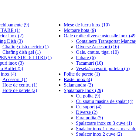
echipamente (9)
Mese de lucru inox (10)
TARE (1)
Motoare hota (9)
cior inox (2)
Oale cratite diverse ustensile inox (49
ing Dish (3)
Containere Transportat Mancar
Chafing dish electric (1)
Diverse Accesorii (16)
Chafing dish gel (1)
Oale, cratite, tigai (10)
PENSER SUC 6 LITRI (1)
Pahare (6)
puri inox (3)
Tacamuri (10)
o Buffet (5)
Vesela/accesorii portelan (5)
 inox (4)
Polite de perete (1)
Accesorii (1)
Rastel inox (4)
Hote de centru (1)
Salamandra (2)
Hote de perete (2)
Spalatoare Inox (29)
Cu polita (9)
Cu spatiu masina de spalat (4)
Cu suport (4)
Diverse (2)
Fara polita (5)
Spalatoare inox cu 3 cuve (1)
Spalator inox 1 cuva si masa de
Spalator inox 2 cuve (2)