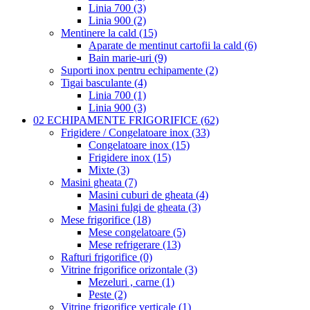
Linia 700 (3)
Linia 900 (2)
Mentinere la cald (15)
Aparate de mentinut cartofii la cald (6)
Bain marie-uri (9)
Suporti inox pentru echipamente (2)
Tigai basculante (4)
Linia 700 (1)
Linia 900 (3)
02 ECHIPAMENTE FRIGORIFICE (62)
Frigidere / Congelatoare inox (33)
Congelatoare inox (15)
Frigidere inox (15)
Mixte (3)
Masini gheata (7)
Masini cuburi de gheata (4)
Masini fulgi de gheata (3)
Mese frigorifice (18)
Mese congelatoare (5)
Mese refrigerare (13)
Rafturi frigorifice (0)
Vitrine frigorifice orizontale (3)
Mezeluri , carne (1)
Peste (2)
Vitrine frigorifice verticale (1)