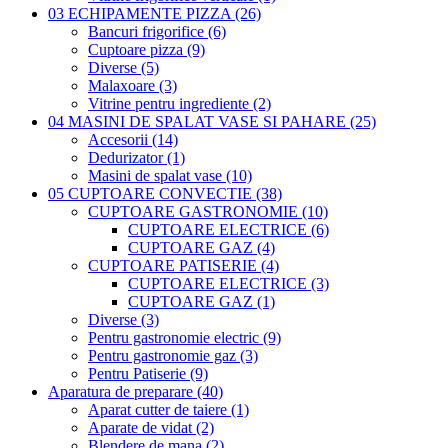
03 ECHIPAMENTE PIZZA (26)
Bancuri frigorifice (6)
Cuptoare pizza (9)
Diverse (5)
Malaxoare (3)
Vitrine pentru ingrediente (2)
04 MASINI DE SPALAT VASE SI PAHARE (25)
Accesorii (14)
Dedurizator (1)
Masini de spalat vase (10)
05 CUPTOARE CONVECTIE (38)
CUPTOARE GASTRONOMIE (10)
CUPTOARE ELECTRICE (6)
CUPTOARE GAZ (4)
CUPTOARE PATISERIE (4)
CUPTOARE ELECTRICE (3)
CUPTOARE GAZ (1)
Diverse (3)
Pentru gastronomie electric (9)
Pentru gastronomie gaz (3)
Pentru Patiserie (9)
Aparatura de preparare (40)
Aparat cutter de taiere (1)
Aparate de vidat (2)
Blendere de mana (2)