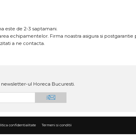
a este de 2-3 saptamani.
rarea echipamentelor. Firma noastra asigura si postgarantie 
itati a ne contacta.
a newsletter-ul Horeca Bucuresti.
litica confidentialitate
Termeni si conditii