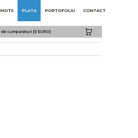
MOTII
PLATA
PORTOFOLIU
CONTACT
a de cumparaturi (0 EURO)