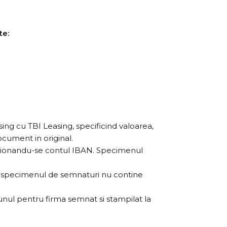
te:
sing cu TBI Leasing, specificind valoarea,
ocument in original.
mentionandu-se contul IBAN. Specimenul
are specimenul de semnaturi nu contine
unul pentru firma semnat si stampilat la