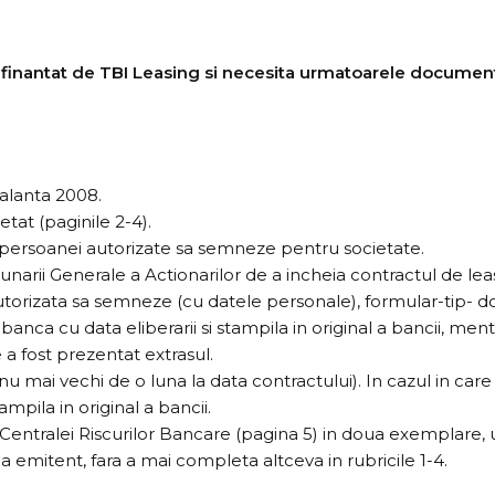
 finantat de TBI Leasing si necesita urmatoarele documen
balanta 2008.
tat (paginile 2-4).
al persoanei autorizate sa semneze pentru societate.
dunarii Generale a Actionarilor de a incheia contractul de lea
utorizata sa semneze (cu datele personale), formular-tip- d
banca cu data eliberarii si stampila in original a bancii, 
a fost prezentat extrasul.
nu mai vechi de o luna la data contractului). In cazul in c
mpila in original a bancii.
 Centralei Riscurilor Bancare (pagina 5) in doua exemplare, 
a emitent, fara a mai completa altceva in rubricile 1-4.