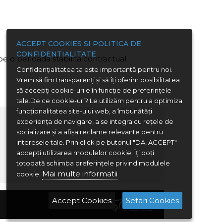
ACCEPT COOKIES SI POLITICA DE
CONFIDENTIALITATE
pe o perioada stabilita contractual.
Confidenţialitatea ta este importantă pentru noi.
Vrem să fim transparenţi și să îţi oferim posibilitatea
să accepţi cookie-urile în funcţie de preferinţele
tale.De ce cookie-uri? Le utilizăm pentru a optimiza
funcţionalitatea site-ului web, a îmbunătăţi
experienţa de navigare, a se integra cu reţele de
socializare şi a afişa reclame relevante pentru
interesele tale. Prin click pe butonul "DA, ACCEPT"
accepţi utilizarea modulelor cookie. Îţi poţi
totodată schimba preferinţele privind modulele
Mai multe informatii
cookie.
Accept Cookies
Setari Cookies
Webdesign: