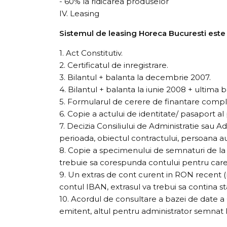
- 60% la ridicarea produselor
IV. Leasing
Sistemul de leasing Horeca Bucuresti este
1. Act Constitutiv.
2. Certificatul de inregistrare.
3. Bilantul + balanta la decembrie 2007.
4. Bilantul + balanta la iunie 2008 + ultima 
5. Formularul de cerere de finantare comple
6. Copie a actului de identitate/ pasaport 
7. Decizia Consiliului de Administratie sau A
perioada, obiectul contractului, persoana a
8. Copie a specimenului de semnaturi de la 
trebuie sa corespunda contului pentru care 
9. Un extras de cont curent in RON recent (
contul IBAN, extrasul va trebui sa contina sta
10. Acordul de consultare a bazei de date a
emitent, altul pentru administrator semnat l