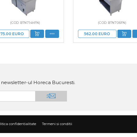
(COD: BTN714HFN)
(COD: BTN706FN)
075.00
EURO
562.00
EURO
a newsletter-ul Horeca Bucuresti.
litica confidentialitate
Termeni si conditii