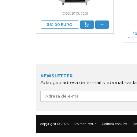
(COD: BTCU720)
581.00
EURO
1
NEWSLETTER
Adaugati adresa de e-mail si abonati-va l
copyright © 2026
Politica retur
Politica cookies
Po