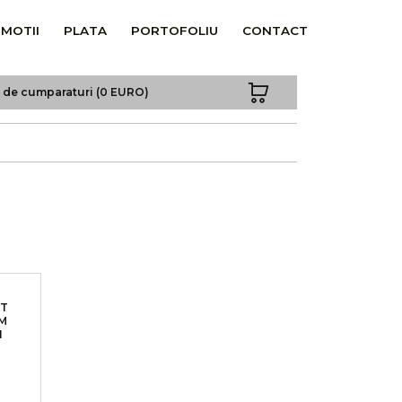
MOTII
PLATA
PORTOFOLIU
CONTACT
a de cumparaturi (0 EURO)
RT
M
I