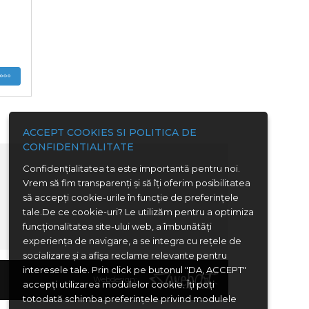
ACCEPT COOKIES SI POLITICA DE
CONFIDENTIALITATE
Confidenţialitatea ta este importantă pentru noi.
Vrem să fim transparenţi și să îţi oferim posibilitatea
să accepţi cookie-urile în funcţie de preferinţele
tale.De ce cookie-uri? Le utilizăm pentru a optimiza
funcţionalitatea site-ului web, a îmbunătăţi
experienţa de navigare, a se integra cu reţele de
socializare şi a afişa reclame relevante pentru
interesele tale. Prin click pe butonul "DA, ACCEPT"
Webdesign:
accepţi utilizarea modulelor cookie. Îţi poţi
totodată schimba preferinţele privind modulele