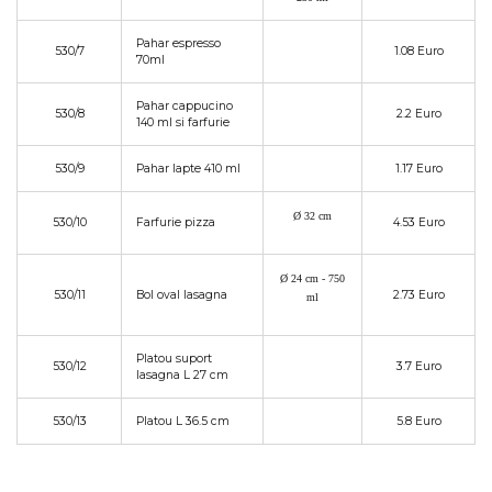
Pahar espresso
530/7
1.08 Euro
70ml
Pahar cappucino
530/8
2.2 Euro
140 ml si farfurie
530/9
Pahar lapte 410 ml
1.17 Euro
Ø 32 cm
530/10
Farfurie pizza
4.53 Euro
Ø 24 cm - 750
530/11
Bol oval lasagna
2.73 Euro
ml
Platou suport
530/12
3.7 Euro
lasagna L 27 cm
530/13
Platou L 36.5 cm
5.8 Euro