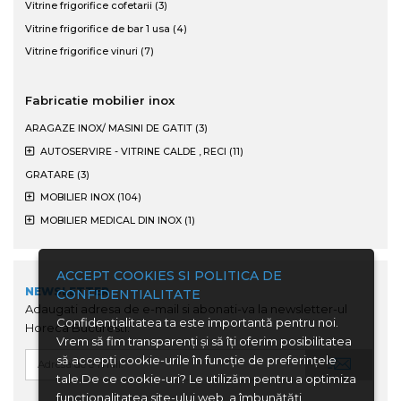
Vitrine frigorifice cofetarii (3)
Vitrine frigorifice de bar 1 usa (4)
Vitrine frigorifice vinuri (7)
Fabricatie mobilier inox
ARAGAZE INOX/ MASINI DE GATIT (3)
AUTOSERVIRE - VITRINE CALDE , RECI (11)
GRATARE (3)
MOBILIER INOX (104)
MOBILIER MEDICAL DIN INOX (1)
ACCEPT COOKIES SI POLITICA DE
NEWSLETTER
CONFIDENTIALITATE
Adaugati adresa de e-mail si abonati-va la newsletter-ul
Confidenţialitatea ta este importantă pentru noi.
Horeca Bucuresti.
Vrem să fim transparenţi și să îţi oferim posibilitatea
să accepţi cookie-urile în funcţie de preferinţele
tale.De ce cookie-uri? Le utilizăm pentru a optimiza
funcţionalitatea site-ului web, a îmbunătăţi