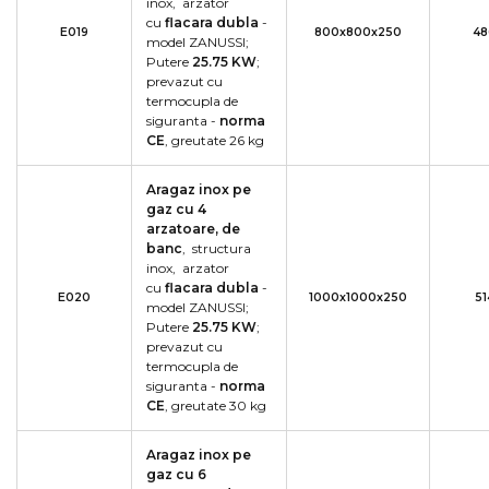
inox, arzator
cu
flacara dubla
-
E019
800x800x250
48
model ZANUSSI;
Putere
25.75
KW
;
prevazut cu
termocupla de
siguranta -
norma
CE
, greutate 26 kg
Aragaz inox pe
gaz cu 4
arzatoare, de
banc
, structura
inox, arzator
cu
flacara dubla
-
E020
1000x1000x250
51
model ZANUSSI;
Putere
25.75
KW
;
prevazut cu
termocupla de
siguranta -
norma
CE
, greutate 30 kg
Aragaz inox pe
gaz cu 6