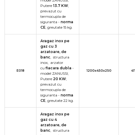
model ZANUSSI;
Putere
13
.7 KW
;
prevazut cu
termocupla de
siguranta -
norma
CE
, greutate 15 kg.
Aragaz inox pe
gaz cu 3
arzatoare, de
banc
, structura
inox, arzator
cu
flacara dubla
-
E018
1200x450x250
41
model ZANUSSI;
Putere
20
KW
;
prevazut cu
termocupla de
siguranta -
norma
CE
, greutate 22 kg.
Aragaz inox pe
gaz cu 4
arzatoare, de
banc
, structura