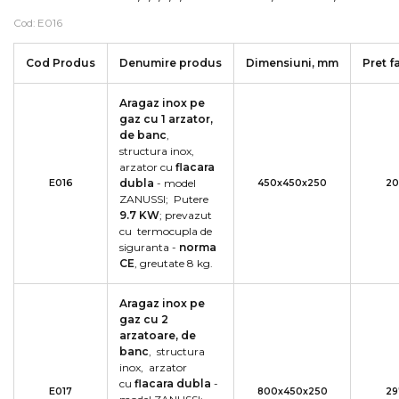
Cod: E016
Cod Produs
Denumire produs
Dimensiuni, mm
Pret f
Aragaz inox pe
gaz cu 1 arzator,
de banc
,
structura inox,
arzator cu
flacara
dubla
- model
E016
450x450x250
20
ZANUSSI; Putere
9.7 KW
; prevazut
cu termocupla de
siguranta -
norma
CE
, greutate 8 kg.
Aragaz inox pe
gaz cu 2
arzatoare, de
banc
, structura
inox, arzator
cu
flacara dubla
-
E017
800x450x250
29