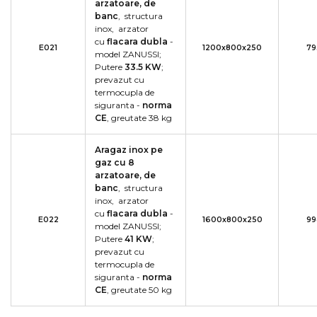
arzatoare, de
banc
, structura
inox, arzator
cu
flacara dubla
-
E021
1200x800x250
79
model ZANUSSI;
Putere
33.5
KW
;
prevazut cu
termocupla de
siguranta -
norma
CE
, greutate 38 kg
Aragaz inox pe
gaz cu 8
arzatoare, de
banc
, structura
inox, arzator
cu
flacara dubla
-
E022
1600x800x250
99
model ZANUSSI;
Putere
41
KW
;
prevazut cu
termocupla de
siguranta -
norma
CE
, greutate 50 kg