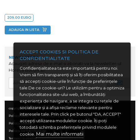
209.00 EURO
ADAUGA IN LISTA
ACCEPT COOKIES SI POLITICA DE
NEWSLETTER
CONFIDENTIALITATE
Adaugati adresa de e-mail si abonati-va la newsletter-ul
Confidenţialitatea ta este importantă pentru noi.
Horeca Bucuresti.
Vrem să fim transparenţi și să îţi oferim posibilitatea
să accepţi cookie-urile în funcţie de preferinţele
tale.De ce cookie-uri? Le utilizăm pentru a optimiza
funcţionalitatea site-ului web, a îmbunătăţi
experienţa de navigare, a se integra cu reţele de
socializare şi a afişa reclame relevante pentru
copyright © 2026
interesele tale. Prin click pe butonul "DA, ACCEPT"
Politica retur
accepţi utilizarea modulelor cookie. Îţi poţi
Politica cookies
totodată schimba preferinţele privind modulele
Politica confidentialitate
Mai multe informatii
cookie.
Termeni si conditii