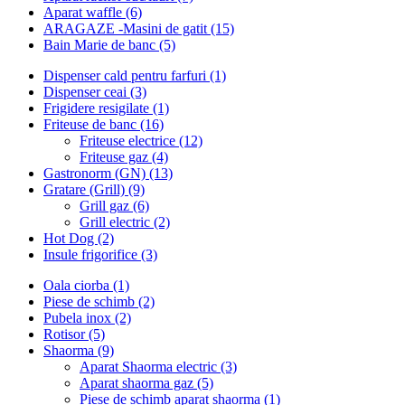
Aparat waffle (6)
ARAGAZE -Masini de gatit (15)
Bain Marie de banc (5)
Dispenser cald pentru farfuri (1)
Dispenser ceai (3)
Frigidere resigilate (1)
Friteuse de banc (16)
Friteuse electrice (12)
Friteuse gaz (4)
Gastronorm (GN) (13)
Gratare (Grill) (9)
Grill gaz (6)
Grill electric (2)
Hot Dog (2)
Insule frigorifice (3)
Oala ciorba (1)
Piese de schimb (2)
Pubela inox (2)
Rotisor (5)
Shaorma (9)
Aparat Shaorma electric (3)
Aparat shaorma gaz (5)
Piese de schimb aparat shaorma (1)