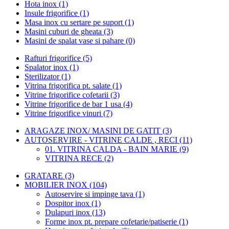
Hota inox (1)
Insule frigorifice (1)
Masa inox cu sertare pe suport (1)
Masini cuburi de gheata (3)
Masini de spalat vase si pahare (0)
Rafturi frigorifice (5)
Spalator inox (1)
Sterilizator (1)
Vitrina frigorifica pt. salate (1)
Vitrine frigorifice cofetarii (3)
Vitrine frigorifice de bar 1 usa (4)
Vitrine frigorifice vinuri (7)
ARAGAZE INOX/ MASINI DE GATIT (3)
AUTOSERVIRE - VITRINE CALDE , RECI (11)
01. VITRINA CALDA - BAIN MARIE (9)
VITRINA RECE (2)
GRATARE (3)
MOBILIER INOX (104)
Autoservire si impinge tava (1)
Dospitor inox (1)
Dulapuri inox (13)
Forme inox pt. prepare cofetarie/patiserie (1)