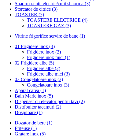
Shaorma-cutit electric/cutit shaorma (3)
Storcator de citrice (3)
TOASTER (7)
TOASTERE ELECTRICE (4)
TOASTERE GAZ (3)
Vitrine frigorifice servire de banc (1)
01 Frigidere inox (3)
Frigidere inox (2)
Frigidere inox mici (1)
02 Frigidere albe (5)
Frigidere albe (2)
Frigidere albe mici (3)
03 Congelatoare inox (3)
Congelatoare inox (3)
Aparat cafea (1)
Bain Marie inox (5)
Dispenser cu elevator pentru tavi (2)
Distribuitor tacamuri (2)
Dospitoare (1)
Dozator de bere (1)
Friteuse (1)
Gratare inox (5)