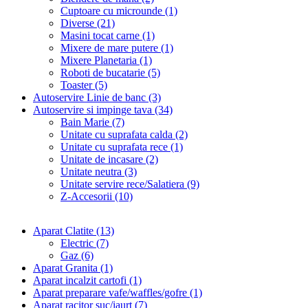
Cuptoare cu microunde (1)
Diverse (21)
Masini tocat carne (1)
Mixere de mare putere (1)
Mixere Planetaria (1)
Roboti de bucatarie (5)
Toaster (5)
Autoservire Linie de banc (3)
Autoservire si impinge tava (34)
Bain Marie (7)
Unitate cu suprafata calda (2)
Unitate cu suprafata rece (1)
Unitate de incasare (2)
Unitate neutra (3)
Unitate servire rece/Salatiera (9)
Z-Accesorii (10)
Aparat Clatite (13)
Electric (7)
Gaz (6)
Aparat Granita (1)
Aparat incalzit cartofi (1)
Aparat preparare vafe/waffles/gofre (1)
Aparat racitor suc/iaurt (7)