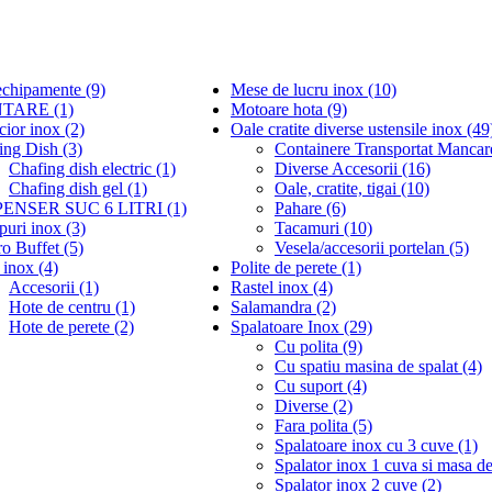
echipamente (9)
Mese de lucru inox (10)
TARE (1)
Motoare hota (9)
cior inox (2)
Oale cratite diverse ustensile inox (49
ing Dish (3)
Containere Transportat Mancar
Chafing dish electric (1)
Diverse Accesorii (16)
Chafing dish gel (1)
Oale, cratite, tigai (10)
PENSER SUC 6 LITRI (1)
Pahare (6)
puri inox (3)
Tacamuri (10)
o Buffet (5)
Vesela/accesorii portelan (5)
 inox (4)
Polite de perete (1)
Accesorii (1)
Rastel inox (4)
Hote de centru (1)
Salamandra (2)
Hote de perete (2)
Spalatoare Inox (29)
Cu polita (9)
Cu spatiu masina de spalat (4)
Cu suport (4)
Diverse (2)
Fara polita (5)
Spalatoare inox cu 3 cuve (1)
Spalator inox 1 cuva si masa de
Spalator inox 2 cuve (2)