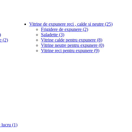
Vitrine de expunere reci , calde si neutre (25)
Frigidere de expunere (2)
)
Saladette (3)
e (2)
Vitrine calde pentru expunere (8)
Vitrine neutre pentru expunere (0)
Vitrine reci pentru expunere (9)
 lucru (1)