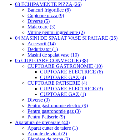
03 ECHIPAMENTE PIZZA (26)
Bancuri frigorifice (6)
Cuptoare pizza (9)
Diverse (5)
Malaxoare (3)
Vitrine pentru ingrediente (2)
04 MASINI DE SPALAT VASE SI PAHARE (25)
Accesorii (14)
Dedurizator (1)
Masini de spalat vase (10)
05 CUPTOARE CONVECTIE (38)
CUPTOARE GASTRONOMIE (10)
CUPTOARE ELECTRICE (6)
CUPTOARE GAZ (4)
CUPTOARE PATISERIE (4)
CUPTOARE ELECTRICE (3)
CUPTOARE GAZ (1)
Diverse (3)
Pentru gastronomie electric (9)
Pentru gastronomie gaz (3)
Pentru Patiserie (9)
Aparatura de preparare (40)
Aparat cutter de taiere (1)
Aparate de vidat (2)
Blendere de mana (2)