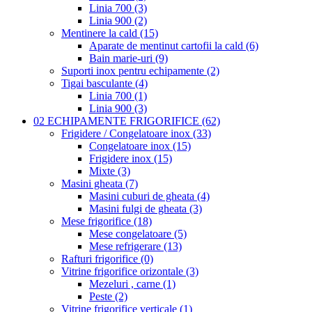
Linia 700 (3)
Linia 900 (2)
Mentinere la cald (15)
Aparate de mentinut cartofii la cald (6)
Bain marie-uri (9)
Suporti inox pentru echipamente (2)
Tigai basculante (4)
Linia 700 (1)
Linia 900 (3)
02 ECHIPAMENTE FRIGORIFICE (62)
Frigidere / Congelatoare inox (33)
Congelatoare inox (15)
Frigidere inox (15)
Mixte (3)
Masini gheata (7)
Masini cuburi de gheata (4)
Masini fulgi de gheata (3)
Mese frigorifice (18)
Mese congelatoare (5)
Mese refrigerare (13)
Rafturi frigorifice (0)
Vitrine frigorifice orizontale (3)
Mezeluri , carne (1)
Peste (2)
Vitrine frigorifice verticale (1)