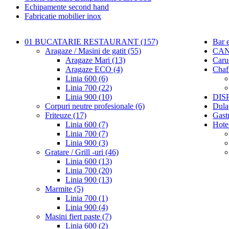
Echipamente second hand
Fabricatie mobilier inox
01 BUCATARIE RESTAURANT (157)
Bar 
Aragaze / Masini de gatit (55)
CAN
Aragaze Mari (13)
Caru
Aragaze ECO (4)
Chaf
Linia 600 (6)
Linia 700 (22)
Linia 900 (10)
DIS
Corpuri neutre profesionale (6)
Dula
Friteuze (17)
Gastr
Linia 600 (7)
Hote
Linia 700 (7)
Linia 900 (3)
Gratare / Grill -uri (46)
Linia 600 (13)
Linia 700 (20)
Linia 900 (13)
Marmite (5)
Linia 700 (1)
Linia 900 (4)
Masini fiert paste (7)
Linia 600 (2)