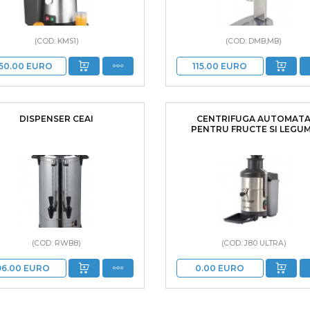
(COD: KMS1)
(COD: DMB,MB)
50.00
EURO
115.00
EURO
DISPENSER CEAI
CENTRIFUGA AUTOMAT
PENTRU FRUCTE SI LEGU
(COD: RWB8)
(COD: J80 ULTRA)
96.00
EURO
0.00
EURO