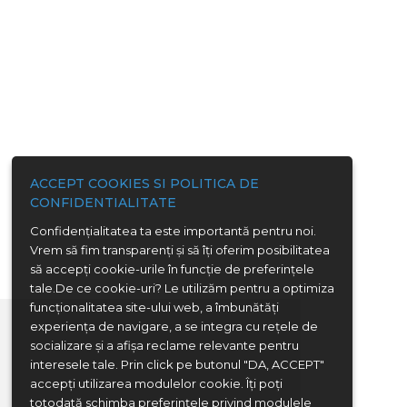
ACCEPT COOKIES SI POLITICA DE
CONFIDENTIALITATE
Confidenţialitatea ta este importantă pentru noi.
Vrem să fim transparenţi și să îţi oferim posibilitatea
să accepţi cookie-urile în funcţie de preferinţele
tale.De ce cookie-uri? Le utilizăm pentru a optimiza
funcţionalitatea site-ului web, a îmbunătăţi
experienţa de navigare, a se integra cu reţele de
socializare şi a afişa reclame relevante pentru
interesele tale. Prin click pe butonul "DA, ACCEPT"
accepţi utilizarea modulelor cookie. Îţi poţi
totodată schimba preferinţele privind modulele