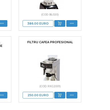
(COD: BL020)
386.00
EURO
A
FILTRU CAFEA PROFESIONAL
ME
(COD: RXG2001)
250.00
EURO