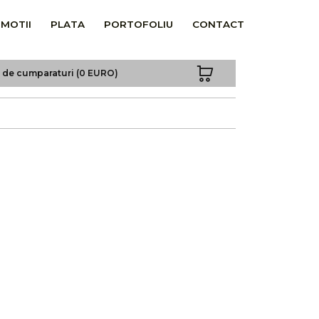
MOTII
PLATA
PORTOFOLIU
CONTACT
a de cumparaturi (0 EURO)