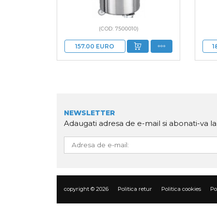
(COD: 7500010)
157.00
EURO
1
NEWSLETTER
Adaugati adresa de e-mail si abonati-va l
copyright © 2026
Politica retur
Politica cookies
Po