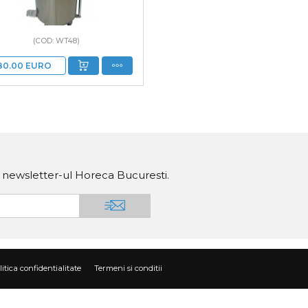
(COD: WT48)
80.00
EURO
a newsletter-ul Horeca Bucuresti.
litica confidentialitate
Termeni si conditii