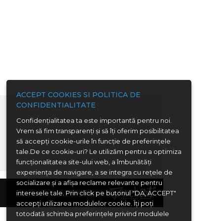
ACCEPT COOKIES SI POLITICA DE
CONFIDENTIALITATE
Confidenţialitatea ta este importantă pentru noi.
Vrem să fim transparenţi și să îţi oferim posibilitatea
să accepţi cookie-urile în funcţie de preferinţele
tale.De ce cookie-uri? Le utilizăm pentru a optimiza
funcţionalitatea site-ului web, a îmbunătăţi
experienţa de navigare, a se integra cu reţele de
socializare şi a afişa reclame relevante pentru
Webdesign:
interesele tale. Prin click pe butonul "DA, ACCEPT"
accepţi utilizarea modulelor cookie. Îţi poţi
totodată schimba preferinţele privind modulele